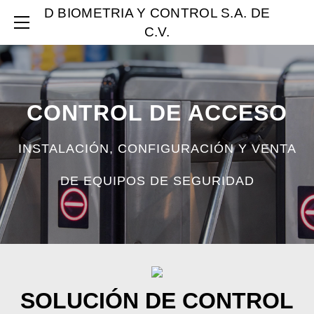
D BIOMETRIA Y CONTROL S.A. DE
INICIO
C.V.
SOLUCIONES
CIRCUITO CERRADO DE TELEVISIÓN
CONTROL DE ACCESO
CONTROL DE ACCESO
PUNTUALIDAD Y ASISTENCIA
PÓLIZA DE MANTENIMIENTO
INSTALACIÓN, CONFIGURACIÓN Y VENTA
CONTROL DE PERDIDAS
CONTROL DE RUTAS
DE EQUIPOS DE SEGURIDAD
DISEÑO E INGENIERÍA
CASOS DE ÉXITO
NUESTROS CLIENTES
CONTACTO
SOLUCIÓN DE CONTROL