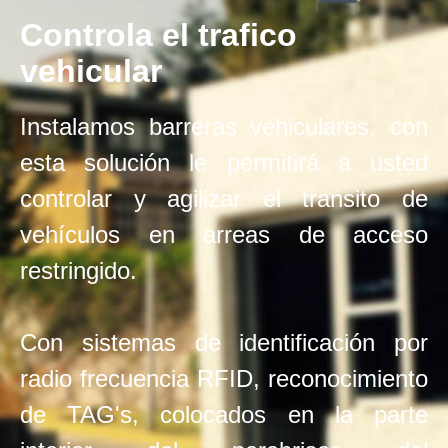
Controla el trafico
vehicular
Instalamos barreras vehiculares, con
esta solución le permitirá a usted
controlar y agilizar el transito de
vehículos en arreas de acceso
restringido.
Con sistemas de identificación por
radio frecuencia RFID, reconocimiento
de TAG's, colocados en la parte